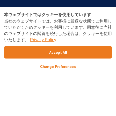
BANGKOK CONSULTING
本ウェブサイトではクッキーを使用しています
PARTNERS
当社のウェブサイトでは、お客様に最適な状態でご利用し
ていただくためクッキーを利用しています。同意後に当社
のウェブサイトの閲覧を続行した場合は、クッキーを使用
Charn Issara Tower1st Floor, 942/43 Rama4
いたします。
Privacy Policy
RD.,
Suriyawongse, Bangkok 10500
Accept All
TEL : +66(02)632-9179
FAX : +66(02)632-9354～5
Change Preferences
info@bangkokcp.com
ホーム
会社案内
会社概要
トップメッセージ
出資者紹介
タイ進出支援
セミナー・資料請求
経営コンサルタント
ビジネスマッチング
企業紹介
お問合せ
プライバシーポリシー
Copyright (c) Bangkok Consulting Partners
Co.,Ltd.