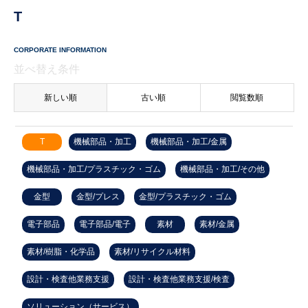
T
CORPORATE INFORMATION
並べ替え条件
新しい順
古い順
閲覧数順
T
機械部品・加工
機械部品・加工/金属
機械部品・加工/プラスチック・ゴム
機械部品・加工/その他
金型
金型/プレス
金型/プラスチック・ゴム
電子部品
電子部品/電子
素材
素材/金属
素材/樹脂・化学品
素材/リサイクル材料
設計・検査他業務支援
設計・検査他業務支援/検査
ソリューション（サービス）