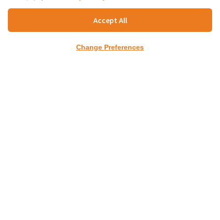
トヨタリーシングタイランド株
Accept All
式会社
事業内容
Change Preferences
自動車販売金融（ローン・リー
ス）、保険商品販売、モビリテ
ィサービス（カーシェア等）の
提供
業種
金融業
住所·代表電話番号等
990 Abdulrahim Place, 18-19th
Floor, Rama IV Road, Silom,