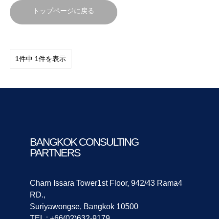
トップページに戻る
1件中 1件を表示
BANGKOK CONSULTING
PARTNERS
Charn Issara Tower1st Floor, 942/43 Rama4
RD.,
Suriyawongse, Bangkok 10500
TEL : +66(02)632-9179