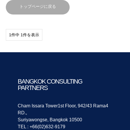
トップページに戻る
1件中 1件を表示
BANGKOK CONSULTING
PARTNERS
Charn Issara Tower1st Floor, 942/43 Rama4
RD.,
Suriyawongse, Bangkok 10500
TEL : +66(02)632-9179