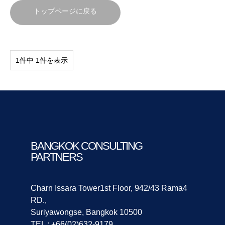
トップページに戻る
1件中 1件を表示
BANGKOK CONSULTING
PARTNERS
Charn Issara Tower1st Floor, 942/43 Rama4
RD.,
Suriyawongse, Bangkok 10500
TEL : +66(02)632-9179