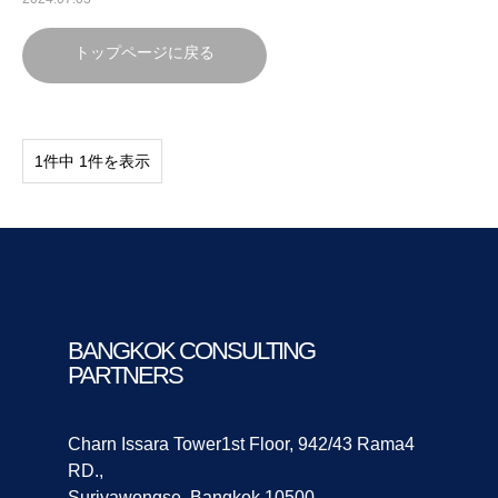
トップページに戻る
1件中 1件を表示
BANGKOK CONSULTING
PARTNERS
Charn Issara Tower1st Floor, 942/43 Rama4
RD.,
Suriyawongse, Bangkok 10500