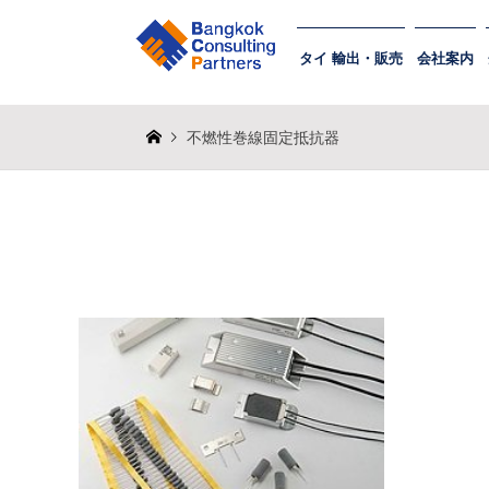
タイ 輸出・販売
会社案内
不燃性巻線固定抵抗器