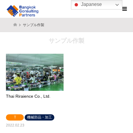
Japanese
サンプル作製
サンプル作製
Thai Riraience Co., Ltd.
T
機械部品・加工
2022.02.23