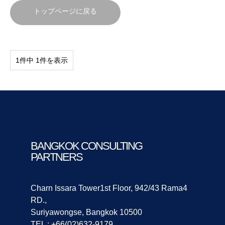
トップページに戻る
1件中 1件を表示
BANGKOK CONSULTING
PARTNERS
Charn Issara Tower1st Floor, 942/43 Rama4
RD.,
Suriyawongse, Bangkok 10500
TEL : +66(02)632-9179