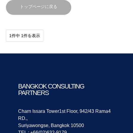
トップページに戻る
1件中 1件を表示
BANGKOK CONSULTING
PARTNERS
Charn Issara Tower1st Floor, 942/43 Rama4
RD.,
Suriyawongse, Bangkok 10500
TEL : +66(02)632-9179