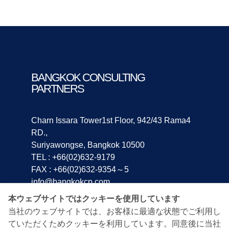
BANGKOK CONSULTING
PARTNERS
Charn Issara Tower1st Floor, 942/43 Rama4
RD.,
Suriyawongse, Bangkok 10500
TEL : +66(02)632-9179
FAX : +66(02)632-9354～5
info@bangkokcp.com
本ウェブサイトではクッキーを使用しています
ホーム
会社案内
会社概要
トップメッセージ
当社のウェブサイトでは、お客様に最適な状態でご利用し
出資者紹介
タイ進出支援
セミナー・資料請求
ていただくためクッキーを利用しています。同意後に当社
経営コンサルタント
ビジネスマッチング
企業紹介