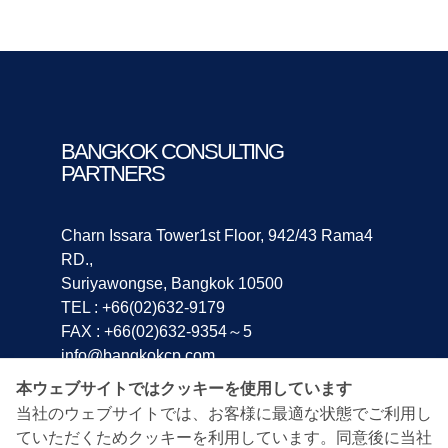
BANGKOK CONSULTING
PARTNERS
Charn Issara Tower1st Floor, 942/43 Rama4
RD.,
Suriyawongse, Bangkok 10500
TEL : +66(02)632-9179
FAX : +66(02)632-9354～5
info@bangkokcp.com
本ウェブサイトではクッキーを使用しています
ホーム
会社案内
会社概要
トップメッセージ
当社のウェブサイトでは、お客様に最適な状態でご利用し
出資者紹介
タイ進出支援
セミナー・資料請求
ていただくためクッキーを利用しています。同意後に当社
経営コンサルタント
ビジネスマッチング
企業紹介