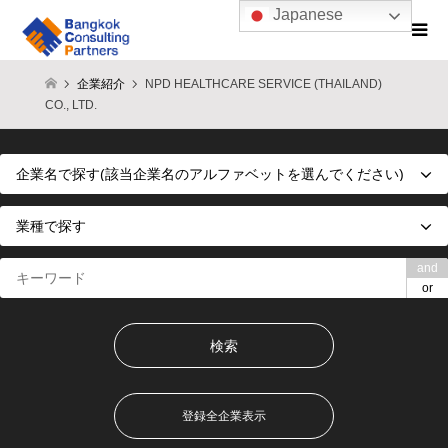
Japanese
企業紹介
NPD HEALTHCARE SERVICE (THAILAND)
CO., LTD.
and
or
登録全企業表示