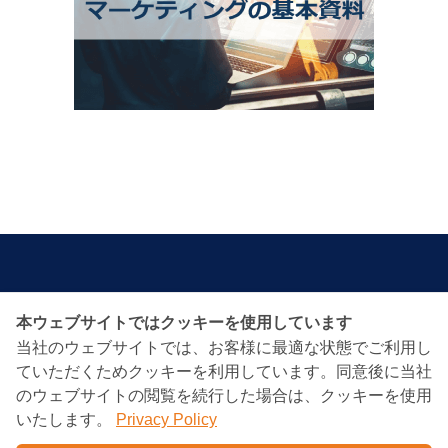
本ウェブサイトではクッキーを使用しています
BANGKOK CONSULTING
当社のウェブサイトでは、お客様に最適な状態でご利用し
PARTNERS
ていただくためクッキーを利用しています。同意後に当社
のウェブサイトの閲覧を続行した場合は、クッキーを使用
いたします。
Privacy Policy
Charn Issara Tower1st Floor, 942/43 Rama4