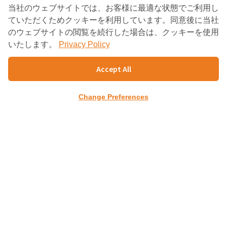
当社のウェブサイトでは、お客様に最適な状態でご利用し
ていただくためクッキーを利用しています。同意後に当社
BANGKOK CONSULTING
のウェブサイトの閲覧を続行した場合は、クッキーを使用
PARTNERS
いたします。
Privacy Policy
Accept All
Charn Issara Tower1st Floor, 942/43 Rama4
RD.,
Suriyawongse, Bangkok 10500
Change Preferences
TEL : +66(02)632-9179
FAX : +66(02)632-9354～5
info@bangkokcp.com
ホーム
会社案内
会社概要
トップメッセージ
出資者紹介
タイ進出支援
セミナー・資料請求
経営コンサルタント
ビジネスマッチング
企業紹介
お問合せ
プライバシーポリシー
Copyright (c) Bangkok Consulting Partners
Co.,Ltd.