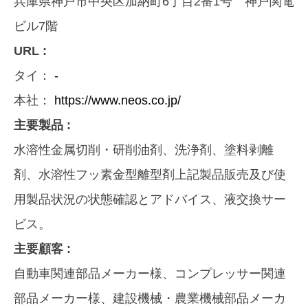
兵庫県神戸市中央区加納町6丁目2番1号 神戸関電
ビル7階
URL :
タイ：
-
本社：
https://www.neos.co.jp/
主要製品 :
水溶性金属切削・研削油剤、洗浄剤、塗料剥離
剤、水溶性フッ素金型離型剤上記製品販売及び使
用製品状況の状態確認とアドバイス、液交換サー
ビス。
主要顧客 :
自動車関連部品メーカー様、コンプレッサー関連
部品メーカー様、建設機械・農業機械部品メーカ