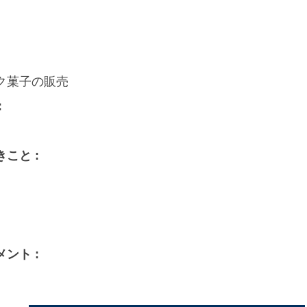
ク菓子の販売
:
こと :
ント :