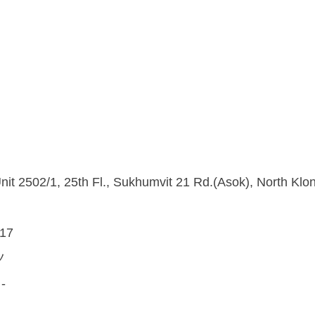
nit 2502/1, 25th Fl., Sukhumvit 21 Rd.(Asok), North Kl
717
ツ
:
-