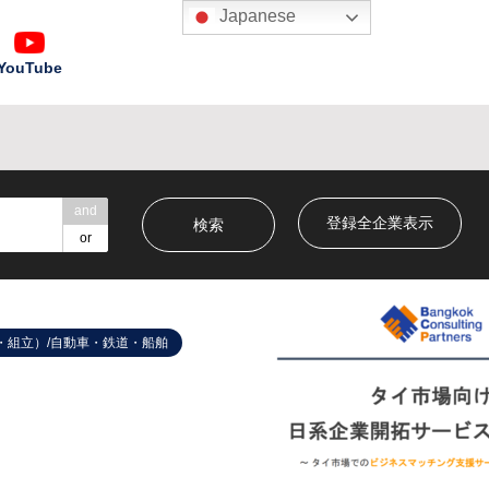
Japanese
YouTube
and
登録全企業表示
or
・組立）/自動車・鉄道・船舶