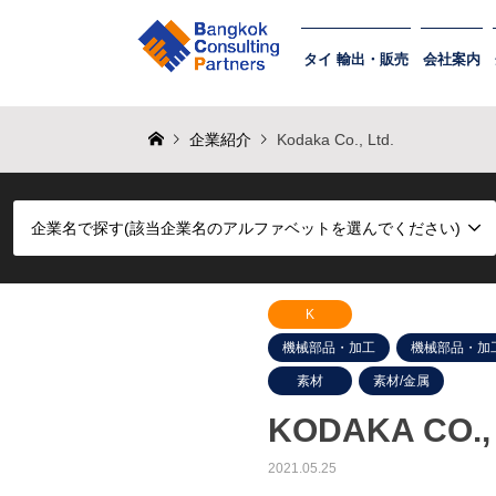
タイ 輸出・販売
会社案内
企業紹介
Kodaka Co., Ltd.
企業名で探す(該当企業名のアルファベットを選んでください)
K
機械部品・加工
機械部品・加
素材
素材/金属
KODAKA CO., 
2021.05.25