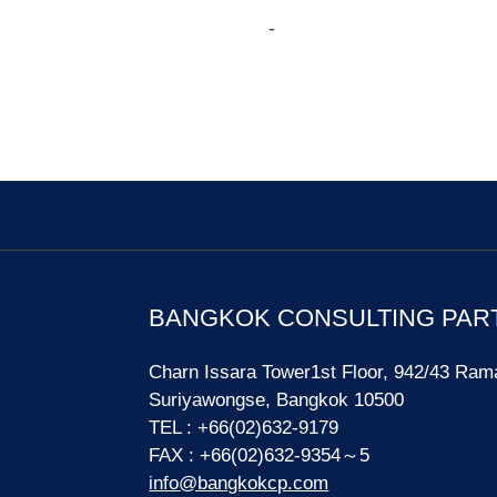
-
BANGKOK CONSULTING PAR
Charn Issara Tower1st Floor, 942/43 Ram
Suriyawongse, Bangkok 10500
TEL : +66(02)632-9179
FAX : +66(02)632-9354～5
info@bangkokcp.com