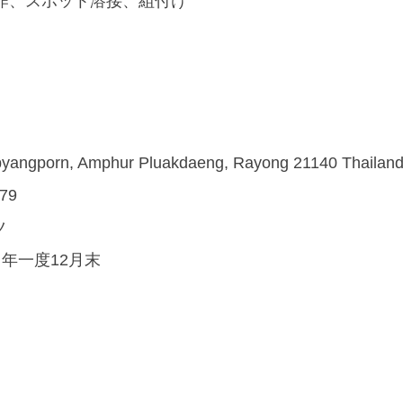
作、スポット溶接、組付け
byangporn, Amphur Pluakdaeng, Rayong 21140 Thailan
579
ツ
:
年一度12月末