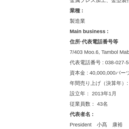
金属プレス加工、金型製
業種 :
製造業
Main business :
住所·代表電話番号等
7/403 Moo.6, Tambol Ma
代表電話番号 :
038-027-
資本金 :
40,000,000バー
年間売り上げ（決算年）
設立年：
2013年1月
従業員数：
43名
代表者名 :
President 小髙 康裕