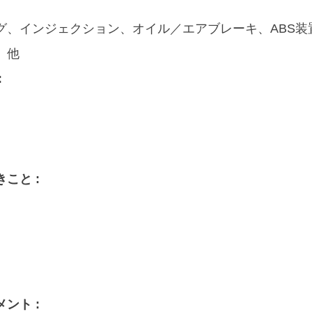
グ、インジェクション、オイル／エアブレーキ、ABS装
、他
:
こと :
ント :