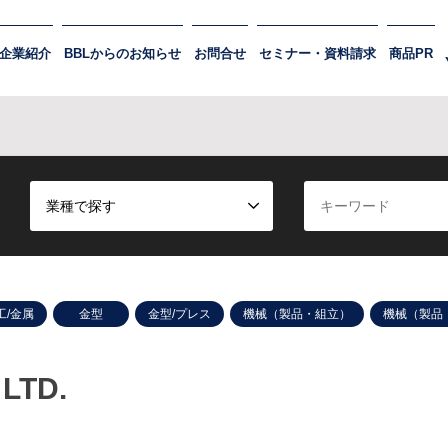
企業紹介
BBLからのお知らせ
お問合せ
セミナー・資料請求
商品PR
業種で探す
工/金属
金型
金型/プレス
機械（製品・組立）
機械（製品
LTD.