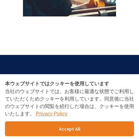
本ウェブサイトではクッキーを使用しています
BANGKOK CONSULTING
当社のウェブサイトでは、お客様に最適な状態でご利用し
PARTNERS
ていただくためクッキーを利用しています。同意後に当社
のウェブサイトの閲覧を続行した場合は、クッキーを使用
いたします。
Privacy Policy
Charn Issara Tower1st Floor, 942/43 Rama4
RD.,
Accept All
Suriyawongse, Bangkok 10500
TEL : +66(02)632-9179