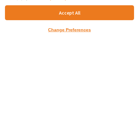
PARTNERS
Accept All
Charn Issara Tower1st Floor, 942/43 Rama4
Change Preferences
RD.,
Suriyawongse, Bangkok 10500
TEL : +66(02)632-9179
FAX : +66(02)632-9354～5
info@bangkokcp.com
ホーム
会社案内
会社概要
トップメッセージ
出資者紹介
タイ進出支援
セミナー・資料請求
経営コンサルタント
ビジネスマッチング
企業紹介
お問合せ
プライバシーポリシー
Copyright (c) Bangkok Consulting Partners
Co.,Ltd.