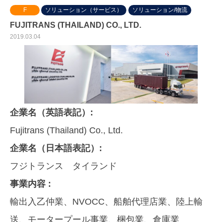
F
ソリューション（サービス）
ソリューション/物流
FUJITRANS (THAILAND) CO., LTD.
2019.03.04
企業名（英語表記）:
Fujitrans (Thailand) Co., Ltd.
企業名（日本語表記）:
フジトランス タイランド
事業内容 :
輸出入乙仲業、NVOCC、船舶代理店業、陸上輸
送、モータープール事業、梱包業、倉庫業