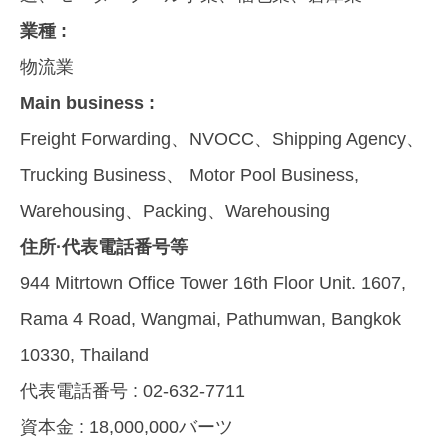
業種 :
物流業
Main business :
Freight Forwarding、NVOCC、Shipping Agency、
Trucking Business、 Motor Pool Business,
Warehousing、Packing、Warehousing
住所·代表電話番号等
944 Mitrtown Office Tower 16th Floor Unit. 1607,
Rama 4 Road, Wangmai, Pathumwan, Bangkok
10330, Thailand
代表電話番号 :
02-632-7711
資本金 :
18,000,000バーツ