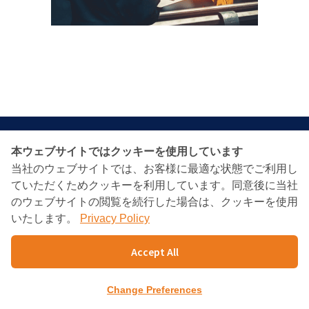
本ウェブサイトではクッキーを使用しています
当社のウェブサイトでは、お客様に最適な状態でご利用し
BANGKOK CONSULTING
ていただくためクッキーを利用しています。同意後に当社
PARTNERS
のウェブサイトの閲覧を続行した場合は、クッキーを使用
いたします。
Privacy Policy
Charn Issara Tower1st Floor, 942/43 Rama4
Accept All
RD.,
Suriyawongse, Bangkok 10500
Change Preferences
TEL : +66(02)632-9179