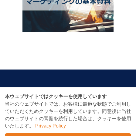
本ウェブサイトではクッキーを使用しています
BANGKOK CONSULTING
当社のウェブサイトでは、お客様に最適な状態でご利用し
PARTNERS
ていただくためクッキーを利用しています。同意後に当社
のウェブサイトの閲覧を続行した場合は、クッキーを使用
いたします。
Privacy Policy
Charn Issara Tower1st Floor, 942/43 Rama4
RD.,