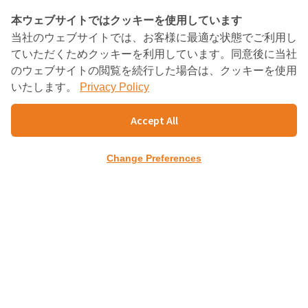
本ウェブサイトではクッキーを使用しています
当社のウェブサイトでは、お客様に最適な状態でご利用し
BANGKOK CONSULTING
ていただくためクッキーを利用しています。同意後に当社
PARTNERS
のウェブサイトの閲覧を続行した場合は、クッキーを使用
いたします。
Privacy Policy
Charn Issara Tower1st Floor, 942/43 Rama4
RD.,
Accept All
Suriyawongse, Bangkok 10500
TEL : +66(02)632-9179
Change Preferences
FAX : +66(02)632-9354～5
info@bangkokcp.com
ホーム
会社案内
会社概要
トップメッセージ
出資者紹介
タイ進出支援
セミナー・資料請求
経営コンサルタント
ビジネスマッチング
企業紹介
お問合せ
プライバシーポリシー
Copyright (c) Bangkok Consulting Partners
Co.,Ltd.