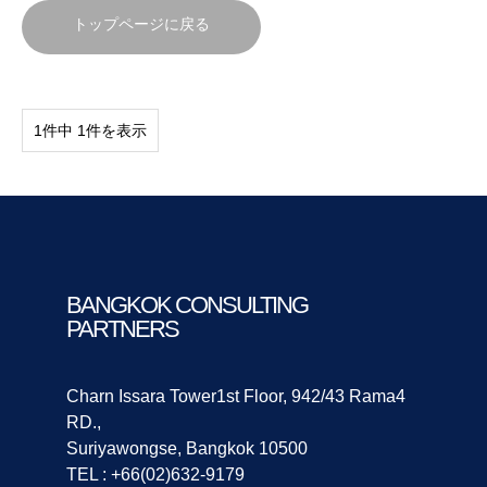
トップページに戻る
1件中 1件を表示
BANGKOK CONSULTING
PARTNERS
Charn Issara Tower1st Floor, 942/43 Rama4
RD.,
Suriyawongse, Bangkok 10500
TEL : +66(02)632-9179