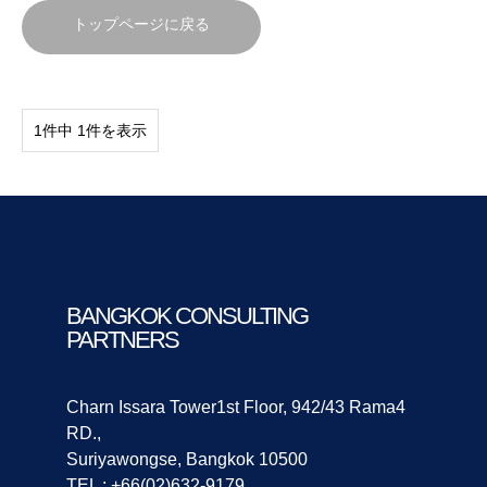
トップページに戻る
1件中 1件を表示
BANGKOK CONSULTING
PARTNERS
Charn Issara Tower1st Floor, 942/43 Rama4
RD.,
Suriyawongse, Bangkok 10500
TEL : +66(02)632-9179