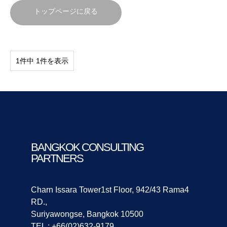
トップページに戻る
1件中 1件を表示
BANGKOK CONSULTING
PARTNERS
Charn Issara Tower1st Floor, 942/43 Rama4
RD.,
Suriyawongse, Bangkok 10500
TEL : +66(02)632-9179