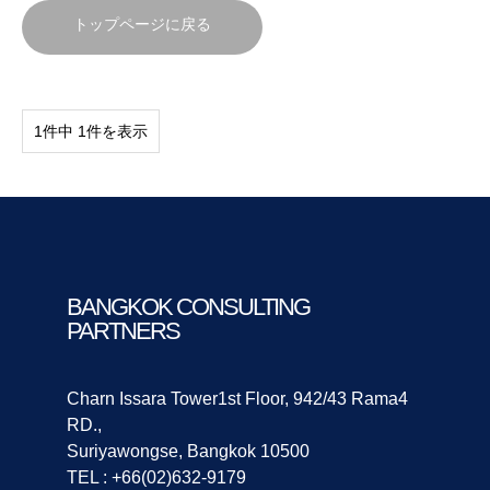
トップページに戻る
1件中 1件を表示
BANGKOK CONSULTING
PARTNERS
Charn Issara Tower1st Floor, 942/43 Rama4
RD.,
Suriyawongse, Bangkok 10500
TEL : +66(02)632-9179