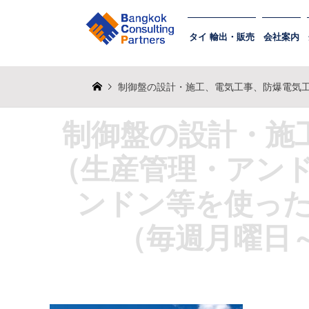
タイ 輸出・販売
会社案内
制御盤の設計・施工、電気工事、防爆電気工事、IOT関連事業（生
制御盤の設計・施
（生産管理・アンド
ンドン等を使った
（毎週月曜日～金