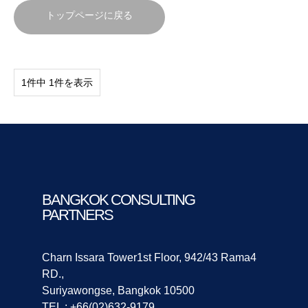
トップページに戻る
1件中 1件を表示
BANGKOK CONSULTING
PARTNERS
Charn Issara Tower1st Floor, 942/43 Rama4
RD.,
Suriyawongse, Bangkok 10500
TEL : +66(02)632-9179