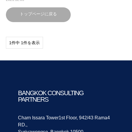
トップページに戻る
1件中 1件を表示
BANGKOK CONSULTING
PARTNERS
Charn Issara Tower1st Floor, 942/43 Rama4
RD.,
Suriyawongse, Bangkok 10500