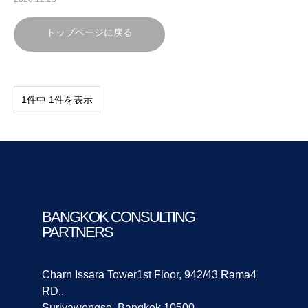
トップページに戻る
1件中 1件を表示
BANGKOK CONSULTING
PARTNERS
Charn Issara Tower1st Floor, 942/43 Rama4
RD.,
Suriyawongse, Bangkok 10500